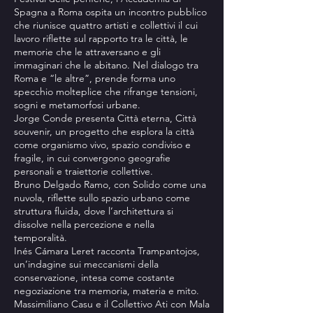
Spagna a Roma ospita un incontro pubblico
che riunisce quattro artisti e collettivi il cui
lavoro riflette sul rapporto tra le città, le
memorie che le attraversano e gli
immaginari che le abitano. Nel dialogo tra
Roma e “le altre”, prende forma uno
specchio molteplice che rifrange tensioni,
sogni e metamorfosi urbane.
Jorge Conde presenta Città eterna, Città
souvenir, un progetto che esplora la città
come organismo vivo, spazio condiviso e
fragile, in cui convergono geografie
personali e traiettorie collettive.
Bruno Delgado Ramo, con Solido come una
nuvola, riflette sullo spazio urbano come
struttura fluida, dove l’architettura si
dissolve nella percezione e nella
temporalità.
Inés Cámara Leret racconta Trampantojos,
un’indagine sui meccanismi della
conservazione, intesa come costante
negoziazione tra memoria, materia e mito.
Massimiliano Casu e il Collettivo Ati con Mala