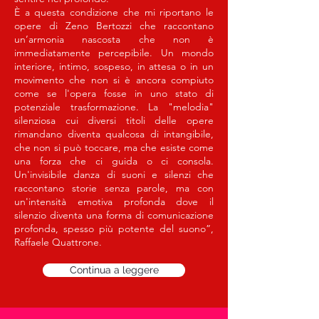
È a questa condizione che mi riportano le
opere di Zeno Bertozzi che raccontano
un’armonia nascosta che non è
immediatamente percepibile. Un mondo
interiore, intimo, sospeso, in attesa o in un
movimento che non si è ancora compiuto
come se l'opera fosse in uno stato di
potenziale trasformazione. La "melodia"
silenziosa cui diversi titoli delle opere
rimandano diventa qualcosa di intangibile,
che non si può toccare, ma che esiste come
una forza che ci guida o ci consola.
Un'invisibile danza di suoni e silenzi che
raccontano storie senza parole, ma con
un'intensità emotiva profonda dove il
silenzio diventa una forma di comunicazione
profonda, spesso più potente del suono”,
Raffaele Quattrone.
Continua a leggere