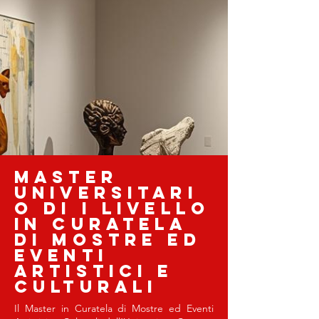
Master
universitari
o di I livello
in curatela
di mostre ed
eventi
artistici e
culturali
Il Master in Curatela di Mostre ed Eventi