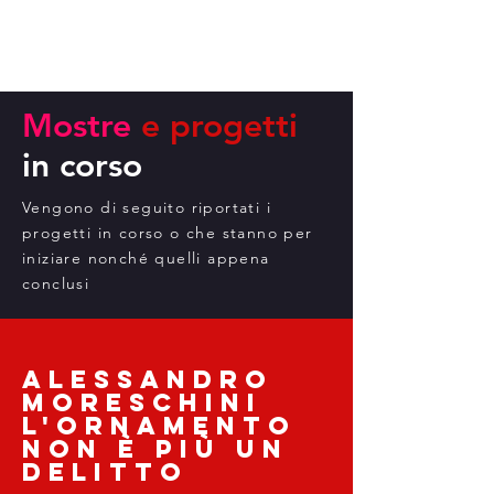
Mostre
e progetti
in corso
Vengono di seguito riportati i
progetti in corso o che stanno per
iniziare nonché quelli appena
conclusi
Alessandro
Moreschini
L'ornamento
non è più un
delitto