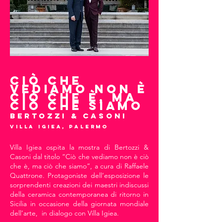
CIÒ CHE
VEDIAMO NON È
CIÒ CHE È, MA
CIÒ CHE SIAMO
bertozzi & CASONI
Villa Igiea, palermo
Villa Igiea ospita la mostra di Bertozzi &
Casoni dal titolo “Ciò che vediamo non è ciò
che è, ma ciò che siamo”, a cura di Raffaele
Quattrone. Protagoniste dell’esposizione le
sorprendenti creazioni dei maestri indiscussi
della ceramica contemporanea di ritorno in
Sicilia in occasione della giornata mondiale
dell’arte, in dialogo con Villa Igiea.