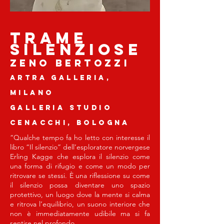
trame
silenziose
zeno bertozzi
Artra galleria,
Milano
Galleria studio
cenacchi, Bologna
“Qualche tempo fa ho letto con interesse il
libro “Il silenzio” dell’esploratore norvergese
Erling Kagge che esplora il silenzio come
una forma di rifugio e come un modo per
ritrovare se stessi. È una riflessione su come
il silenzio possa diventare uno spazio
protettivo, un luogo dove la mente si calma
e ritrova l’equilibrio, un suono interiore che
non è immediatamente udibile ma si fa
sentire nel profondo.