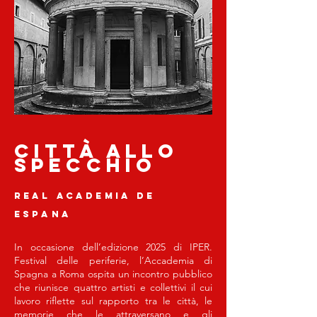
città allo
specchio
Real academia de
espana
In occasione dell’edizione 2025 di IPER.
Festival delle periferie, l’Accademia di
Spagna a Roma ospita un incontro pubblico
che riunisce quattro artisti e collettivi il cui
lavoro riflette sul rapporto tra le città, le
memorie che le attraversano e gli