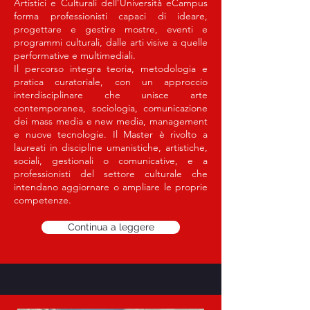
Artistici e Culturali dell’Università eCampus
forma professionisti capaci di ideare,
progettare e gestire mostre, eventi e
programmi culturali, dalle arti visive a quelle
performative e multimediali.
Il percorso integra teoria, metodologia e
pratica curatoriale, con un approccio
interdisciplinare che unisce arte
contemporanea, sociologia, comunicazione
dei mass media e new media, management
e nuove tecnologie. Il Master è rivolto a
laureati in discipline umanistiche, artistiche,
sociali, gestionali o comunicative, e a
professionisti del settore culturale che
intendano aggiornare o ampliare le proprie
competenze.
Continua a leggere