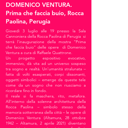
DOMENICO VENTURA.
Prima che faccia buio, Rocca
Paolina, Perugia
Giovedì 3 luglio alle 19 presso la Sala
Cannoniera della Rocca Paolina di Perugia si
terrà l’inaugurazione della mostra “Prima
che faccia buio” delle opere di Domenico
Ventura a cura di Raffaele Quattrone.
Un progetto espositivo evocativo,
immersivo, dà vita ad un universo sospeso
tra sogno e realtà. Un’umanità stralunata –
fatta di volti esasperati, corpi dissonanti,
oggetti simbolici – emerge da queste tele
come da un sogno che non riusciamo a
ricordare fino in fondo.
Il reale si fa maschera, rito, metafora.
All’interno della solenne architettura della
Rocca Paolina – simbolo stesso della
memoria sotterranea della città – le opere di
Domenico Ventura (Altamura, 28 ottobre
1942 – Altamura, 2 aprile 2021) diventano