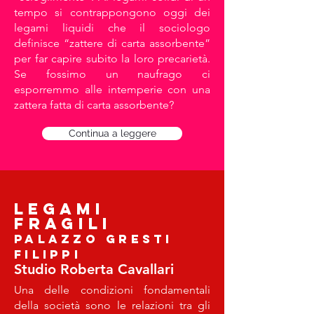
tempo si contrappongono oggi dei
legami liquidi che il sociologo
definisce “zattere di carta assorbente”
per far capire subito la loro precarietà.
Se fossimo un naufrago ci
esporremmo alle intemperie con una
zattera fatta di carta assorbente?
Continua a leggere
LEGAMI
FRAGILI
PALAZZO GRESTI
FILIPPI
Studio Roberta Cavallari
Una delle condizioni fondamentali
della società sono le relazioni tra gli