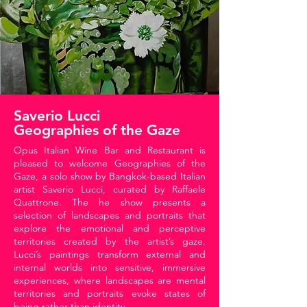
Saverio Lucci
Geographies of the Gaze
Opus Italian Wine Bar and Restaurant is
pleased to welcome Geographies of the
Gaze, a solo show by Bangkok-based Italian
artist Saverio Lucci, curated by Raffaele
Quattrone. The he show presents a
selection of landscapes and portraits that
explore the emotional and perceptive
territories created by the artist’s gaze.
Lucci’s paintings transform external and
internal worlds into sensitive, immersive
experiences, where landscapes are mental
territories and portraits evoke states of
being rather than identity.