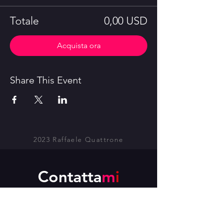
Totale
0,00 USD
Acquista ora
Share This Event
2023 Raffaele Quattrone
Contatta
m
i
I'd love to hear from you