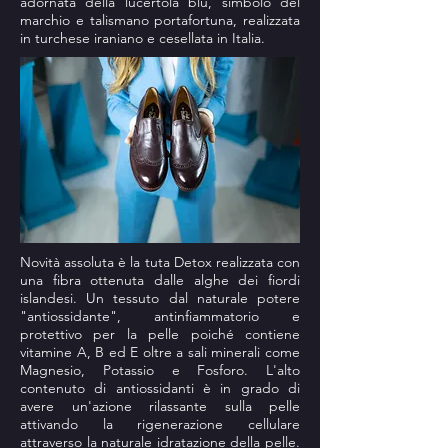
adornata della lucertola blu, simbolo del
marchio e talismano portafortuna, realizzata
in turchese iraniano e cesellata in Italia.
Novità assoluta è la tuta Detox realizzata con
una fibra ottenuta dalle alghe dei fiordi
islandesi. Un tessuto dal naturale potere
"antiossidante", antinfiammatorio e
protettivo per la pelle poiché contiene
vitamine A, B ed E oltre a sali minerali come
Magnesio, Potassio e Fosforo. L'alto
contenuto di antiossidanti è in grado di
avere un'azione rilassante sulla pelle
attivando la rigenerazione cellulare
attraverso la naturale idratazione della pelle.