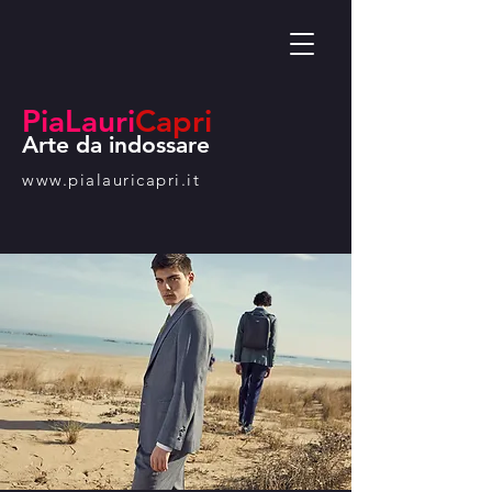
PiaLauri
Capri
Arte da indossare
www.pialauricapri.it